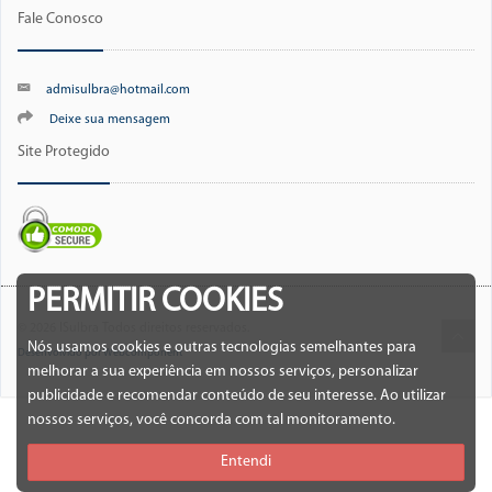
Fale Conosco
admisulbra@hotmail.com
Deixe sua mensagem
Site Protegido
PERMITIR COOKIES
© 2026 ISulbra Todos direitos reservados.
Nós usamos cookies e outras tecnologias semelhantes para
Desenvolvido por Webcomponent
melhorar a sua experiência em nossos serviços, personalizar
publicidade e recomendar conteúdo de seu interesse. Ao utilizar
nossos serviços, você concorda com tal monitoramento.
Entendi